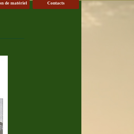
on de matériel
Contacts
____________