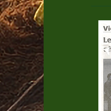
___________