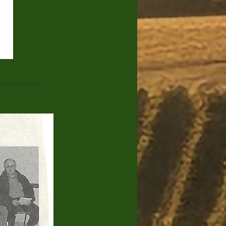
____________