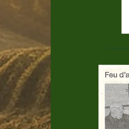
___________