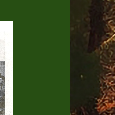
____________